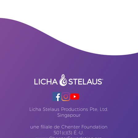
Licha Stelaus Productions Pte, Ltd.
Singapour
une filiale de Chenter Foundation
501(c)(3) É.-U.