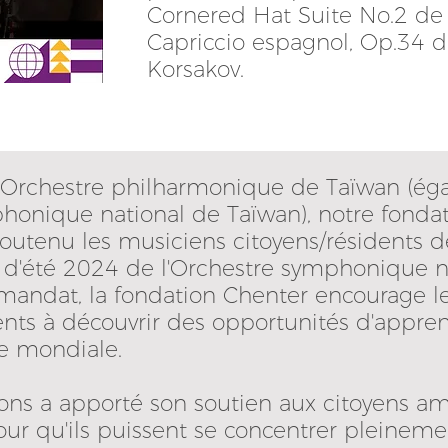
Cornered Hat Suite No.2 de 
Capriccio espagnol, Op.34 d
Korsakov.
 l'Orchestre philharmonique de Taïwan (é
onique national de Taïwan), notre fondat
outenu les musiciens citoyens/résidents d
e d'été 2024 de l'Orchestre symphonique n
ndat, la fondation Chenter encourage le
ents à découvrir des opportunités d'appren
le mondiale.
ons a apporté son soutien aux citoyens am
ur qu'ils puissent se concentrer pleineme